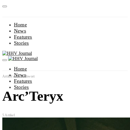
Home
News
Features
Stories
Home
News
Artikel nach Suchwort
Features
Stories
Arc’Teryx
5 Artikel