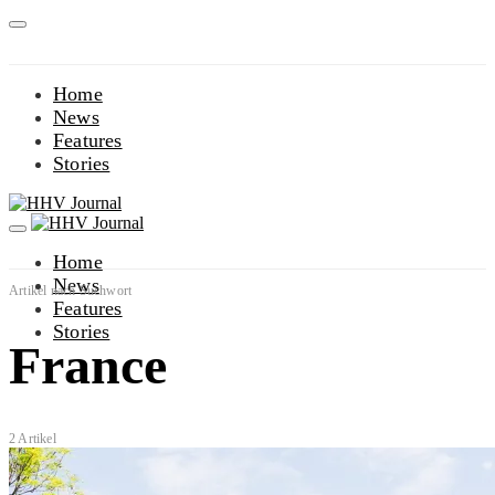
Home
News
Features
Stories
Home
News
Artikel nach Suchwort
Features
Stories
France
2 Artikel