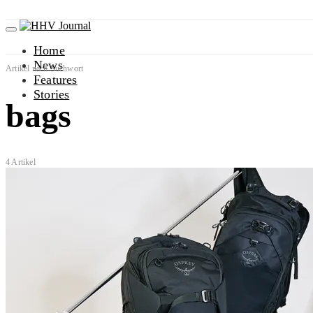
Home
News
Artikel nach Suchwort
Features
Stories
bags
4 Artikel