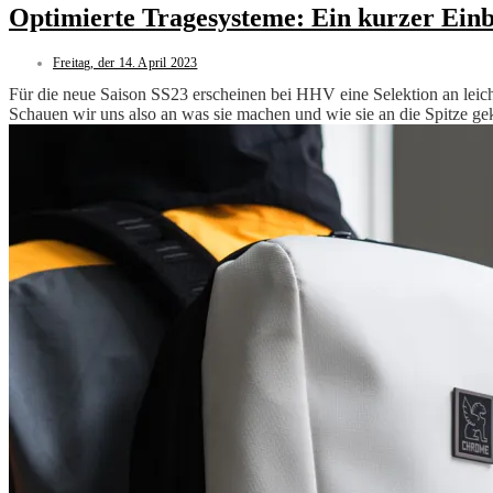
Optimierte Tragesysteme: Ein kurzer Einb
Freitag, der 14. April 2023
Für die neue Saison SS23 erscheinen bei HHV eine Selektion an leic
Schauen wir uns also an was sie machen und wie sie an die Spitze g