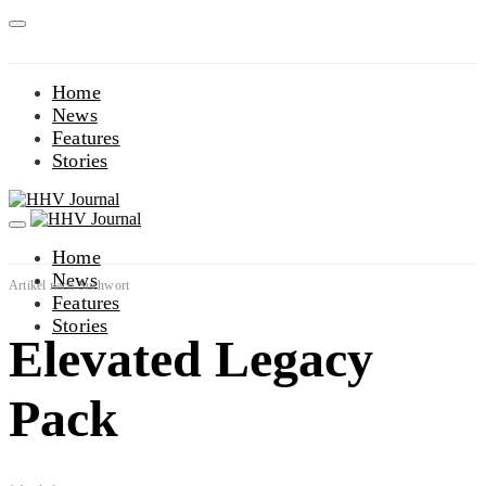
Home
News
Features
Stories
Home
News
Artikel nach Suchwort
Features
Stories
Elevated Legacy
Pack