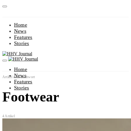
Home
News
Features
Stories
Home
News
Artikel nach Suchwort
Features
Stories
Footwear
4 Artikel