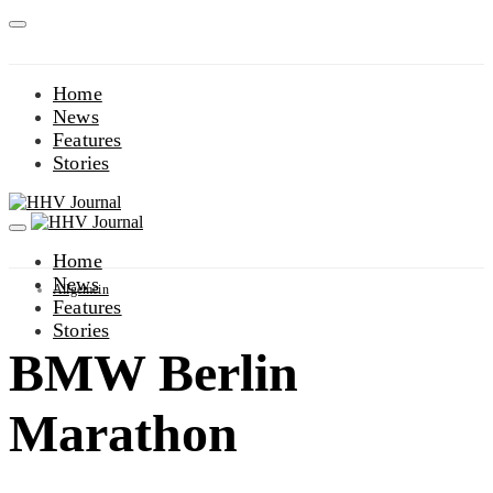
Home
News
Features
Stories
Home
News
Allgemein
Features
Stories
BMW Berlin
Marathon