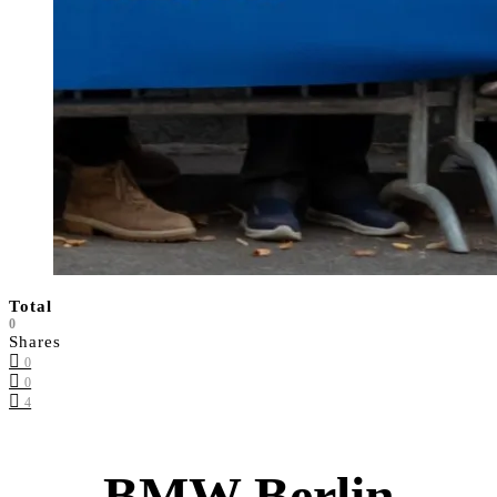
Total
0
Shares
0
0
4
BMW Berlin