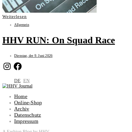
Weiterlesen
Allgemein
HHV RUN: On Squad Race
Dienstag, der 9. Juni 2026
Instagram
Facebook
DE
EN
Home
Online-Shop
Archiv
Datenschutz
Impressum
A Fashion Blog by HHV