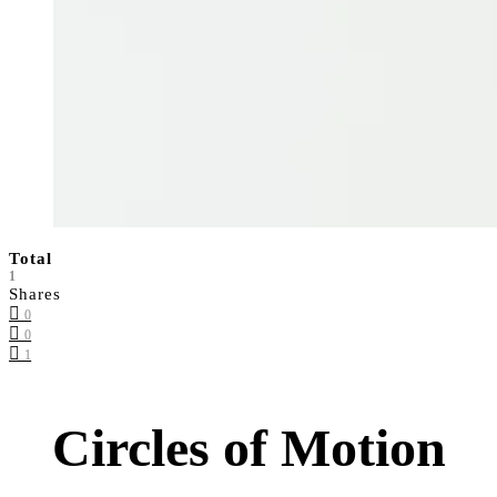
Total
1
Shares
0
0
1
Circles of Motion