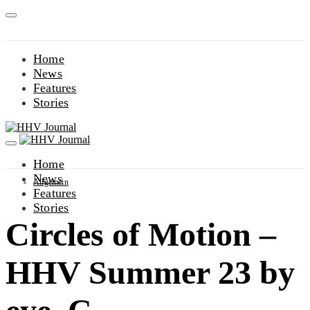
Home
News
Features
Stories
Home
News
Allgemein
Features
Stories
Circles of Motion –
HHV Summer 23 by