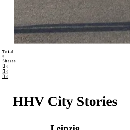
Total
0
Shares
0
0
0
HHV City Stories
Leipzig