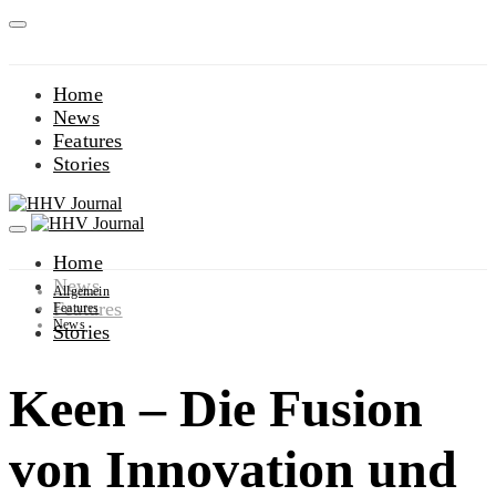
Home
News
Features
Stories
Home
News
Allgemein
Features
Features
News
Stories
Keen – Die Fusion
von Innovation und