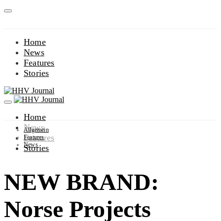
Home
News
Features
Stories
Home
News
Allgemein
Features
Features
News
Stories
NEW BRAND:
Norse Projects