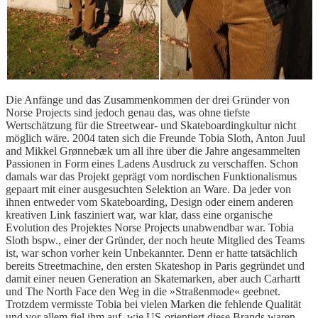
Die Anfänge und das Zusammenkommen der drei Gründer von
Norse Projects sind jedoch genau das, was ohne tiefste
Wertschätzung für die Streetwear- und Skateboardingkultur nicht
möglich wäre. 2004 taten sich die Freunde Tobia Sloth, Anton Juul
and Mikkel Grønnebæk um all ihre über die Jahre angesammelten
Passionen in Form eines Ladens Ausdruck zu verschaffen. Schon
damals war das Projekt geprägt vom nordischen Funktionalismus
gepaart mit einer ausgesuchten Selektion an Ware. Da jeder von
ihnen entweder vom Skateboarding, Design oder einem anderen
kreativen Link fasziniert war, war klar, dass eine organische
Evolution des Projektes Norse Projects unabwendbar war. Tobia
Sloth bspw., einer der Gründer, der noch heute Mitglied des Teams
ist, war schon vorher kein Unbekannter. Denn er hatte tatsächlich
bereits Streetmachine, den ersten Skateshop in Paris gegründet und
damit einer neuen Generation an Skatemarken, aber auch Carhartt
und The North Face den Weg in die »Straßenmode« geebnet.
Trotzdem vermisste Tobia bei vielen Marken die fehlende Qualität
und vor allem fiel ihm auf, wie US-orientiert diese Brands waren.