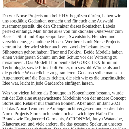
Da wir Norse Projects nun bei HHV begrüßen dürfen, haben wir
uns sorgfältig Gedanken gemacht und für euch eine Auswahl
zusammengestellt, die den Charakter dieses ikonischen Labels
perfekt einfängt. Man findet alles von funktionaler Outerwear zum
Basic T-Shirt und Kapuzenpullover, Sweatshirts, Hemden und
verschiedene-geschnittene Hosen. Wer bereits mit Norse Projects
vertraut ist, der wird sicher auch von zwei der bekanntesten
Silhouetten gehört haben: Thor und Rokkvi. Beide Modelle haben
einen verlängerten Schnitt, um den Schutz vor der Witterung zu
maximieren. Das Modell Thor beinhaltet GORE TEX Infinium
Technologie, sowie PrimaLoft Futter, um sowohl Wärme als auch
die perfekte Wasserdichte zu garantieren. Genauso sollte man sein
Augenmerk auf die Basics richten, die sich wie es die ursprüngliche
Idee war, leicht in jede Garderobe einfügen lassen.
Was vor vielen Jahren als Boutique in Kopenhagen begann, wurde
mit der Zeit eine ausgewachsene Modelinie von der andere Concept
Stores und Retailer nur träumen können. Aber auch im Jahr 2021
hat das Norse Team seine Anfänge nicht vergessen und so dient der
Norse Projects Store auch heute noch als wichtiger Hafen für
Brands wie Engineered Garments, ACRONYM, Junya Watanabe,
Klattermusen und viele andere, die das gesamte Spektrum unseres