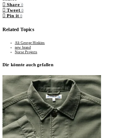
Share
0
Tweet
0
Pin it
0
Related Topics
Ali George Hinkins
new brand
Norse Projects
Dir könnte auch gefallen