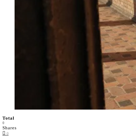
Total
0
Shares
0