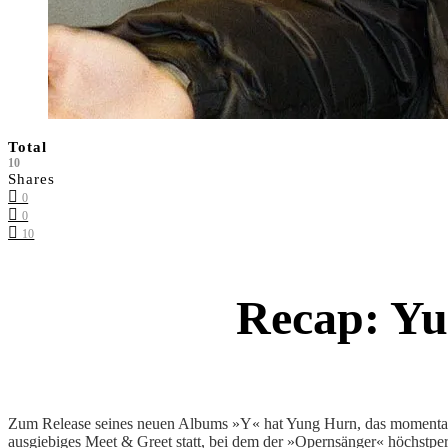
Total
10
Shares
0
0
10
Recap: Y
Zum Release seines neuen Albums »Y« hat Yung Hurn, das momentane
ausgiebiges Meet & Greet statt, bei dem der »Opernsänger« höchstper