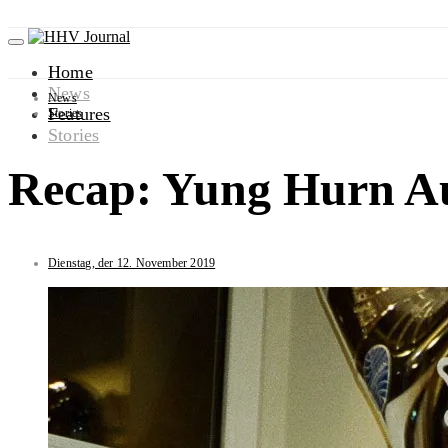
Home
News
News
Features
Stories
Stories
Recap: Yung Hurn A
Dienstag, der 12. November 2019