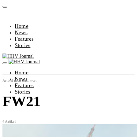
Home
News
Features
Stories
Home
News
Artikel nach Suchwort
Features
Stories
FW21
4 Artikel