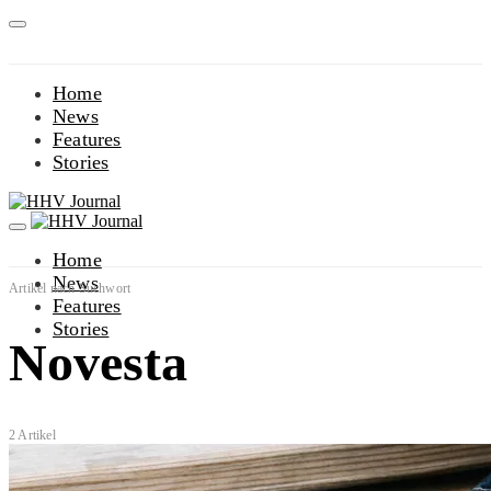
Home
News
Features
Stories
Home
News
Artikel nach Suchwort
Features
Stories
Novesta
2 Artikel