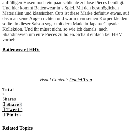
auffälligen Hosen noch ein paar schlichte zeitlose Pieces benötigt.
Und hier kommt Battenwear in‘s Spiel. Mit den bestmöglichen
Materialien und klassischen Cuts ist diese Marke definitiv etwas, auf
das man seine Augen richten und worin man seinen Körper kleiden
sollte. In dieser Saison sogar mit der »Made in Japan« Capsule
Kollektion. Und ihr müsst nicht, so wie ich damals, nach
Skandinavien um eure Pieces zu holen. Schaut einfach bei HHV
vorbei:
Battenwear | HHV
Visual Content:
Daniel Tran
Total
7
Shares
Share
0
Tweet
0
Pin it
7
Related Topics