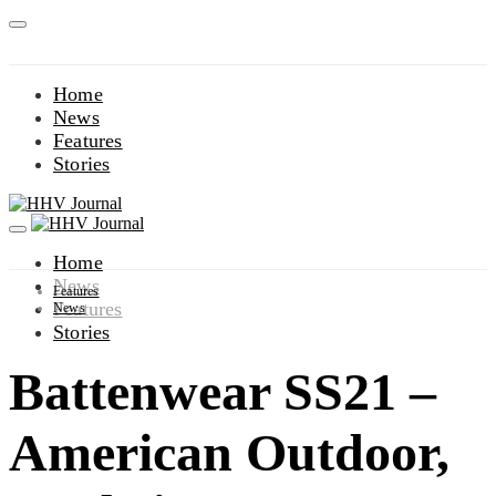
Home
News
Features
Stories
Home
News
Features
Features
News
Stories
Battenwear SS21 –
American Outdoor,