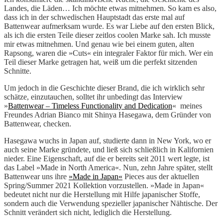
Landes, die Läden… Ich möchte etwas mitnehmen. So kam es also,
dass ich in der schwedischen Hauptstadt das erste mal auf
Battenwear aufmerksam wurde. Es war Liebe auf den ersten Blick,
als ich die ersten Teile dieser zeitlos coolen Marke sah. Ich musste
mir etwas mitnehmen. Und genau wie bei einem guten, alten
Rapsong, waren die »Cuts« ein integraler Faktor für mich. Wer ein
Teil dieser Marke getragen hat, weiß um die perfekt sitzenden
Schnitte.
Um jedoch in die Geschichte dieser Brand, die ich wirklich sehr
schätze, einzutauchen, solltet ihr unbedingt das Interview
»
Battenwear – Timeless Functionality and Dedication
« meines
Freundes Adrian Bianco mit Shinya Hasegawa, dem Gründer von
Battenwear, checken.
Hasegawa wuchs in Japan auf, studierte dann in New York, wo er
auch seine Marke gründete, und ließ sich schließlich in Kalifornien
nieder. Eine Eigenschaft, auf die er bereits seit 2011 wert legte, ist
das Label »Made in North America«. Nun, zehn Jahre später, stellt
Battenwear uns ihre
»Made in Japan«
Pieces aus der aktuellen
Spring/Summer 2021 Kollektion vorzustellen. »Made in Japan«
bedeutet nicht nur die Herstellung mit Hilfe japanischer Stoffe,
sondern auch die Verwendung spezieller japanischer Nähtische. Der
Schnitt verändert sich nicht, lediglich die Herstellung.