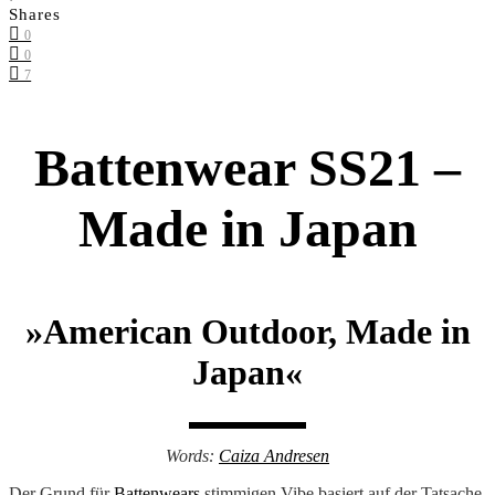
Shares
0
0
7
Battenwear SS21 –
Made in Japan
»American Outdoor, Made in
Japan«
Words:
Caiza Andresen
Der Grund für
Battenwears
stimmigen Vibe basiert auf der Tatsache,